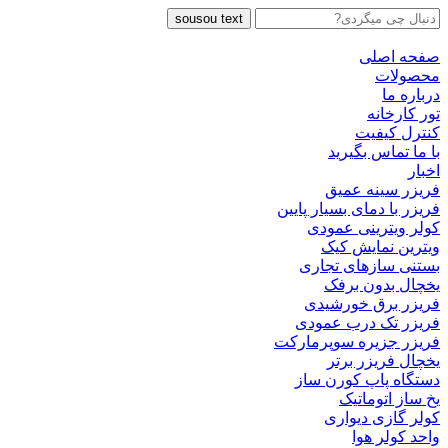
sousou text
صفحه اصلی
محصولات
درباره ما
تور کارخانه
کنترل کیفیت
با ما تماس بگیرید
اخبار
فریزر سینه عمیق
فریزر با دمای بسیار پایین
کولر ویترینی عمودی
ویترین نمایش کیک
بستنی سازهای تجاری
یخچال بدون برفک
فریزر برق خورشیدی
فریزر تک درب عمودی
فریزر جزیره سوپرمارکت
یخچال فریزر برتر
دستگاه پاپ کورن ساز
یخ ساز اتوماتیک
کولر گازی دیواری
واحد کولر هوا