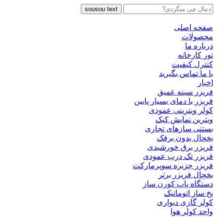
sousou text
صفحه اصلی
محصولات
درباره ما
تور کارخانه
کنترل کیفیت
با ما تماس بگیرید
اخبار
فریزر سینه عمیق
فریزر با دمای بسیار پایین
کولر ویترینی عمودی
ویترین نمایش کیک
بستنی سازهای تجاری
یخچال بدون برفک
فریزر برق خورشیدی
فریزر تک درب عمودی
فریزر جزیره سوپرمارکت
یخچال فریزر برتر
دستگاه پاپ کورن ساز
یخ ساز اتوماتیک
کولر گازی دیواری
واحد کولر هوا